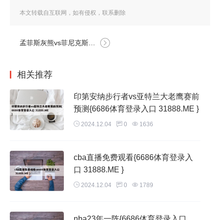
本文转载自互联网，如有侵权，联系删除
孟菲斯灰熊vs菲尼克斯太阳赛前预测{PG电子爆奖视频 31888.ME }
相关推荐
cba联赛全部赛程排名
印第安纳步行者vs亚特兰大老鹰赛前
排名：18，球队：宁波，胜：2，负：12，主场战绩：2胜5
预测{6686体育登录入口 31888.ME }
负，客场战绩：0胜7负。1排名：19，球队：四川，胜：1，
2024.12.04
0
1636
负：13，主场战绩：1胜7负，客场战绩：0胜6负。排名：2
0，球队：江苏，胜：2，负：10，主场战绩：2胜5负，客场战
绩：0胜5负。
cba直播免费观看{6686体育登录入
口 31888.ME }
常规赛共42轮，第一阶段采用赛会制方式，于2022年10月10
2024.12.04
0
1789
日至30日期间进行，共9轮比赛，比赛地点待定。10月6日至8
日，CBA公司在常规赛第一阶段赛区举行季前热身赛。常规赛
第一阶段结束后，进入国际篮联国家队比赛窗口期，中国男篮
nba23年一阵{6686体育登录入口