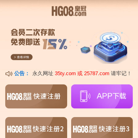
首页
篮球资讯
正文
CBA最终排名揭晓{PG电子爆奖视频
31888.ME }
李子说球
2024.09.10
1990
0
本篇文章给大家谈谈CBA最终排名揭晓，以及cba排名最终排
名对应的知识点，希望对各位有所帮助，不要忘了收藏本站
喔。
本文目录一览：
1、
cba排名最新排名表