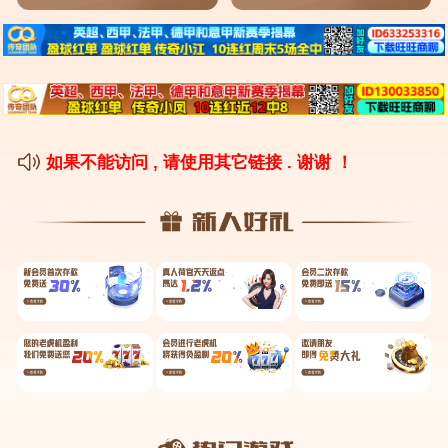
2、
cba联赛全部赛程排名
3、
辽宁cba排名
cba排名最新排名表
1、cba目前排行榜最新排名如下：第一梯队，辽宁男篮9连胜
独一档。第二梯队，分别是：新疆、北京、广东、广厦、浙
江。这五支球队，新疆男篮是最让球迷惊喜，赵睿加盟，球队
在第一阶段取得8胜2负，相比上赛季总战绩20胜22负，本赛季
的他们彻底爆发，超越众多有实力球队。
2、cba成绩排名的第一名是浙江队。第一名浙江队，成绩为35
胜6负。第二名广东队，成绩为32胜9负。第三名辽宁队，成绩
为31胜9负。第四名深圳队，成绩为27胜13负。第五名上海
队，成绩为25胜16负。第六名广厦队，成绩为24胜17负。第
七名北京队，成绩为24胜16负。第八名山东队，成绩为22胜1
9负。