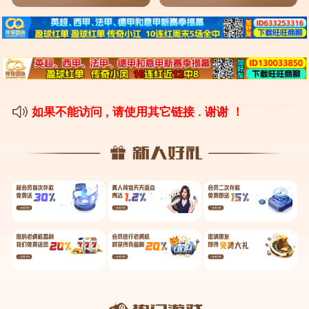
CBA最终排名揭晓{PG电子爆奖视频 31888.ME }
PG电子游艺一直输是怎么回事{PG电子爆奖视频 31888.ME }
本篇文章给大家谈谈CBA最终
本篇文章给大家谈谈PG电子游
排名揭晓，以及cba排名最终排
艺一直输是怎么回事，以及电
名对应的知识点，希望对...
子游艺怎么都是输对应的知识...
精选推荐
1
我离婚了找老爸做了{PG电子爆奖视频 31888.ME }
09.10
2
意甲主场最新积分排名榜{PG电子爆奖视频 31888.ME }
09.10
3
石家庄永昌足球俱乐部{PG电子爆奖视频 31888.ME }
09.10