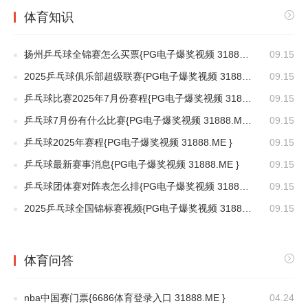
体育知识
扬州乒乓球全锦赛怎么买票{PG电子爆奖视频 31888.ME }
09.15
2025乒乓球俱乐部超级联赛{PG电子爆奖视频 31888.ME }
09.15
乒乓球比赛2025年7月份赛程{PG电子爆奖视频 31888.ME }
09.15
乒乓球7月份有什么比赛{PG电子爆奖视频 31888.ME }
09.15
乒乓球2025年赛程{PG电子爆奖视频 31888.ME }
09.15
乒乓球最新赛事消息{PG电子爆奖视频 31888.ME }
09.15
乒乓球团体赛对阵表怎么排{PG电子爆奖视频 31888.ME }
09.15
2025乒乓球全国锦标赛视频{PG电子爆奖视频 31888.ME }
09.15
体育问答
nba中国赛门票{6686体育登录入口 31888.ME }
04.24