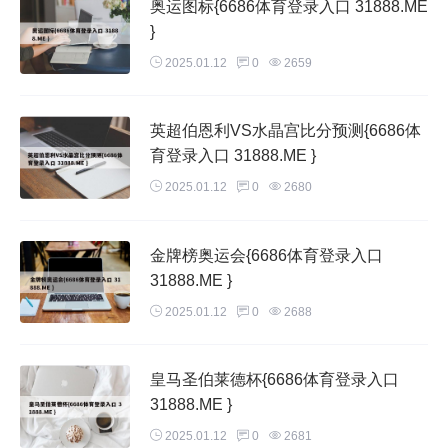
奥运图标{6686体育登录入口 31888.ME
}
2025.01.12
0
2659
英超伯恩利VS水晶宫比分预测{6686体
育登录入口 31888.ME }
2025.01.12
0
2680
金牌榜奥运会{6686体育登录入口
31888.ME }
2025.01.12
0
2688
皇马圣伯莱德杯{6686体育登录入口
31888.ME }
2025.01.12
0
2681