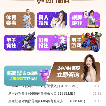
4
纽约尼克斯vs波士顿凯尔特人比分预测{PG电子爆奖视频 31888.ME }
09.10
5
pg电子有赢大钱的吗{PG电子爆奖视频 31888.ME }
09.10
6
纽卡斯尔联VS切尔西前瞻预测{PG电子爆奖视频 31888.ME }
09.10
7
电子娱乐游戏网站加盟{PG电子爆奖视频 31888.ME }
09.10
足球资讯
塞尔塔跟巴塞罗那的关系{6686体育登录入口 31888.ME }
01.12
谢菲尔德联队VS纽卡斯尔联对阵预测{6686体育登录入口 31888.ME }
01.12
英超伯恩利VS水晶宫比分预测{6686体育登录入口 31888.ME }
01.12
皇马圣伯莱德杯{6686体育登录入口 31888.ME }
01.12
意甲冠军奖金{6686体育登录入口 31888.ME }
01.12
皇家社会对奥萨苏纳{6686体育登录入口 31888.ME }
01.12