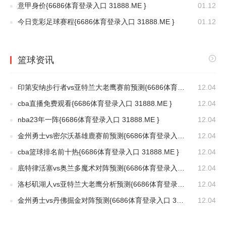
意甲身价{6686体育登录入口 31888.ME }
01.12
今日竞彩足球赛程{6686体育登录入口 31888.ME }
01.12
篮球资讯
印第安纳步行者vs亚特兰大老鹰赛前预测{6686体育登录入口 31888.ME }
12.04
cba直播免费观看{6686体育登录入口 31888.ME }
12.04
nba23年一阵{6686体育登录入口 31888.ME }
12.04
金州勇士vs密尔沃基雄鹿赛前预测{6686体育登录入口 31888.ME }
12.04
cba篮球排名前十热{6686体育登录入口 31888.ME }
12.04
底特律活塞vs奥兰多魔术对阵预测{6686体育登录入口 31888.ME }
12.04
洛杉矶湖人vs亚特兰大老鹰分析预测{6686体育登录入口 31888.ME }
12.04
金州勇士vs丹佛掘金对阵预测{6686体育登录入口 31888.ME }
12.04