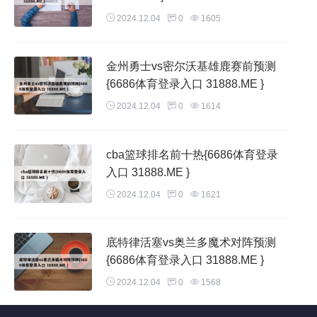
2024.12.04
0
1605
金州勇士vs密尔沃基雄鹿赛前预测
{6686体育登录入口 31888.ME }
2024.12.04
0
1614
cba篮球排名前十热{6686体育登录
入口 31888.ME }
2024.12.04
0
1621
23年nba全明星首发名单
底特律活塞vs奥兰多魔术对阵预测
年nba全明星赛名单：首发阵容：字母哥（队长）、库里、东
{6686体育登录入口 31888.ME }
契奇、杜兰特、欧文、詹姆斯（队长）、约基奇、米切尔、塔
2024.12.04
0
1568
图姆、锡安。替补阵容：阿德巴约、杰伦-布朗、德罗赞、恩
比德、乔治、亚历山大、哈利伯顿、霍勒迪、小贾伦-杰克