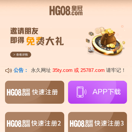
首页
篮球资讯
正文
nba23年一阵{6686体育登录入口 31888.ME }
李子说球
2024.12.04
1605
0
今天给各位分享nba23年一阵的知识，其中也会对nba历年一
阵二阵三阵进行解释，如果能碰巧解决你现在面临的问题，别
忘了关注本站，现在开始吧！
本文目录一览：
1、
23年nba全明星赛名单
2、
23年nba全明星名单替补