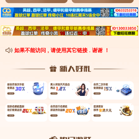
关于我们
常见问题
广告服务
免责声明
联系我们
浙ICP备18008799号-1
Copyright 6686体育 Rights Reserved.