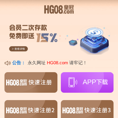
标签 "纽卡斯尔联VS利物浦比分预测" 相关的文章

纽卡斯尔联VS利物浦比分预测{6686体
育登录入口 31888.ME }
2024.10.05
0
350
纽卡斯尔联VS利物浦比分预测{PG电子
爆奖视频 31888.ME }
2024.09.11
0
411
-已经加载完成-