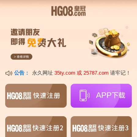
首页
篮球资讯
正文
nba季前赛什么时候开{6686体育登录入口
31888.ME }
李子说球
2024.12.02
215
0
今天给各位分享nba季前赛什么时候开的知识，其中也会对nba
季前赛什么时候开赛进行解释，如果能碰巧解决你现在面临的
问题，别忘了关注本站，现在开始吧！
本文目录一览：
1、
nba季前赛比赛时间