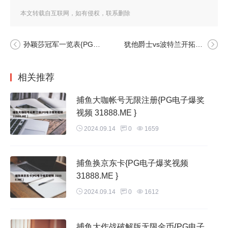
家居、智能交通、智能城市等领域提供了无限可能。未来，物
本文转载自互联网，如有侵权，联系删除
联网行业有望实现爆发式的增长。
孙颖莎冠军一览表{PG电子爆奖视频 31888.ME }
犹他爵士vs波特兰开拓者分析预测{PG电子爆奖视频 31888.ME }
中国未来发展的十大行业包括： 人工智能：这一领域正逐步
取代人工，例如富士康已将生产线上的员工换成人工智能机械
手臂。人工智能能够节省成本、24小时不间断工作，并且不会
相关推荐
出现员工问题，但同时也需要专业的维修人员。 大健康：随
捕鱼大咖帐号无限注册{PG电子爆奖
着人口老龄化和健康意识的提高，大健康行业的发展前景广
视频 31888.ME }
阔。
2024.09.14
0
1659
目前就业前景最好的十大专业都有哪些
1、水利专业 水利专业毕业生就业目前不大理想，各专业冷热
捕鱼换京东卡{PG电子爆奖视频
不均。但水利事业的发展前景十分好，随着三峡工程等一批大
31888.ME }
的水利工程上马，水利及其相关的一些专业需求量明显增加。
2024.09.14
0
1612
由于水利与电力、环保等部门的联系比较紧密，因此也有很多
人到系统外就业。
捕鱼大作战破解版无限金币{PG电子