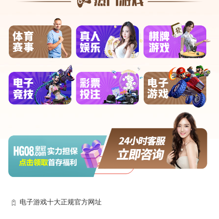
售后服务等工作。
电子技术专业：专业性强，实用性高，适合动手能力强的学
生。就业率在技校众多专业中排名靠前，为学生提供了广阔的
就业前景。建筑工程技术专业：随着基础设施建设的发展，建
筑工程技术专业人才需求持续增长，毕业生将有机会参与各类
建筑工程项目的设计、施工和管理。
未来十大热门行业有哪些?
生物医药行业 十九大明确提出生物医药成为国家的战略性产
业，预计未来几年，国家还会加大对生物医药的投入与扶持。
以上海为例，目前上海正加快融入国际生物医药研发链和产业
链，打造具有国际影响力的研发服务外包中心。
阅读全文
基础设施行业 无论是建筑师、土木工程师、电力工程师还是
供水和排水系统工程师，这些职业将始终保持需求稳定。物联
电子游戏十大正规官方网址
网行业 物联网技术将物理世界与数字世界紧密相连，为智能