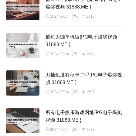
2、最吃香的十大专业是：大数据专业、人工智能专业、医学
爆奖视频 31888.ME }
类专业、金融专业、教育专业、环境工程专业、电气工程及自
2024.09.14
0
1618
动化专业、智能制造专业、网络安全专业、物联网专业等，这
些专业前景好薪资高。
捕鱼大咖单机版{PG电子爆奖视频
3、计算机科学与技术专业 计算机科学与技术专业就业前景广
31888.ME }
阔，工资待遇也不错。计算机科学与技术专业毕业能够在网络
2024.09.14
0
1643
通信类科研院所、政府机构、银行、电力企业、计算机网络公
司、通信公司等各类企事业单位从事计算机网络的科学研究、
JJ捕鱼没有秋卡了吗{PG电子爆奖视
设计和系统集成等工作。
频 31888.ME }
4、计算机科学与技术是当下的热门专业之一，备受广大学子
2024.09.14
0
1607
的青睐，前景非常好！之所以比较火，主要原因是社会需求量
大，起薪高，是考公务员的热门专业之一。
所有电子娱乐游戏网址{PG电子爆奖
视频 31888.ME }
5、网络与新媒体专业的就业前景很好，毕业生社会需求大，
2024.09.14
0
1577
就业面广，可在各类门户网站、传媒商业网站、党政部门网