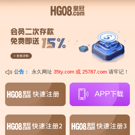
首页
bg捕鱼
正文
电子游戏十大正规官方网址{PG电子爆奖视频
31888.ME }
足球小子
2024.09.13
432
0
今天给各位分享电子游戏十大正规官方网址的知识，其中也会
对可以赢钱的网站游戏牛牛进行解释，如果能碰巧解决你现在
面临的问题，别忘了关注本站，现在开始吧！
本文目录一览：
1、
技校十大吃香专业