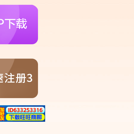
热门文章
1
塞尔塔跟巴塞罗那的关系{6686体育登录入口 31888.ME }
可以去那些
2
谢菲尔德联队VS纽卡斯尔联对阵预测{6686体育登录入口 31888.ME }
3
金牌榜奥运会{6686体育登录入口 31888.ME }
4
皇马圣伯莱德杯{6686体育登录入口 31888.ME }
5
英超伯恩利VS水晶宫比分预测{6686体育登录入口 31888.ME }
6
奥运图标{6686体育登录入口 31888.ME }
7
今晚十点女排直播{6686体育登录入口 31888.ME }
8
c罗曼联的红色记忆{6686体育登录入口 31888.ME }