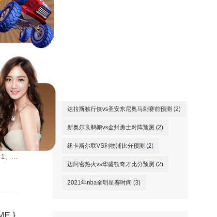
nbl联赛
(2)
巴西比利时
(2)
失，并保
达拉斯独行侠vs萨克拉门托国王分析预测
(2)
的基本路
口星际
埃及VS乌拉圭
(2)
力。
。 本
菲尼克斯太阳vs孟菲斯灰熊分析预测
(2)
丹佛掘金vs休斯顿火箭大小球预测
(2)
储卡，照片
达拉斯独行侠vs圣安东尼奥马刺赛前预测
(2)
存到内存卡
新奥尔良鹈鹕vs金州勇士对阵预测
(2)
应的知
纽卡斯尔联VS利物浦比分预测
(2)
触不良引
...
迈阿密热火vs华盛顿奇才比分预测
(2)
2021年nba全明星赛时间
(3)
西，也就
了，你慢
E }