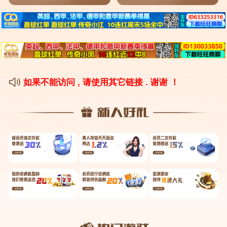
4、
求2010年NBA选秀排名的名单要详细的~
5、
NBA有哪些球员,退役之后又选择复出?
拉里·桑德斯生涯亮点
1、而在2012年12月1日，拉里·桑德斯对阵森林狼的比赛中，
更是创造了个人职业生涯的一个里程碑。那场比赛，他首次实
现了三双的壮举，拿下了12分、12个篮板和10次盖帽的全面数
据，这不仅是他得分的突破，更是他在防守端的卓越表现。这
场比赛无疑是他职业生涯中的一个亮点，证明了他的全能和实
力。
2、他的运动能力同样出色，拥有爆发力、灵活性和速度，但
体重增长方面相对有限，这可能对他加盟NBA后的前景构成影
响。进攻端，尽管进步显著，但他的技术还需要磨练，尤其是
面框进攻和控球能力。他的得分效率得益于出手次数和罚球命
中率的提升，尤其是在篮筐5英尺内的区域，他的优势明显。