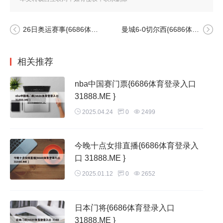
眼，11胜4负的成绩令人瞩目。随着关注度的提升，他的优缺
点逐渐被揭示。
26日奥运赛事{6686体育登录入口 31888.ME }
曼城6-0切尔西{6686体育登录入口 31888.ME }
在高中最后2个赛季里，桑德斯率队连续获得分区冠军。 2007
相关推荐
年，拉里·桑德斯进入弗吉尼亚大学。大一（2007-08）赛季，
入选CAA联盟最佳新秀阵容以及最佳防守阵容。在盖帽数据
nba中国赛门票{6686体育登录入口
上，桑德斯以场均0次的表现位居CAA分区第一，在全美也能
31888.ME }
排到第11位。
2025.04.24
0
2499
拉里·桑德斯从小就是一名天才球员。身体天赋方面，身高2米
多，一对长臂跨，让他在防守端有威慑力。桑德斯一上大学，
今晚十点女排直播{6686体育登录入
就以防守能力著称。大一的时候，桑德斯带领他的球队赢得了
口 31888.ME }
NCAA季后赛。桑德斯凭借其超强的身体素质两次获得NCAA
2025.01.12
0
2652
最佳防守球员。
“我觉得我在写诗方面很有天赋，继续打球会阻碍我成为一个
日本门将{6686体育登录入口
伟大的诗人。”——拉里·桑德斯 我们把时间拨回到2007年，这
31888.ME }