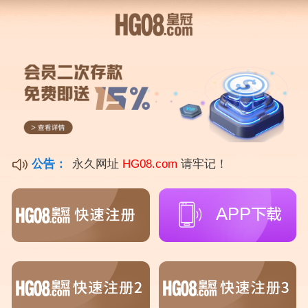
首页
体育问答
正文
拉里-桑德斯{6686体育登录入口 31888.ME }
足球小子
2025.01.12
586
0
本篇文章给大家谈谈拉里-桑德斯，以及桑德拉斯卡尔对应的
知识点，希望对各位有所帮助，不要忘了收藏本站喔。
本文目录一览：
1、
拉里·桑德斯生涯亮点
2、
拉里·桑德斯大学时期
3、
拉里桑德斯