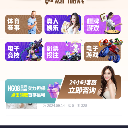
麻将胡了2入口网址{PG电子爆奖视频
31888.ME }
2024.09.14
0
314
游艺网{PG电子爆奖视频 31888.ME }
2024.09.14
0
310
棋牌软件制作开发多少钱{PG电子爆奖
视频 31888.ME }
2024.09.14
0
328