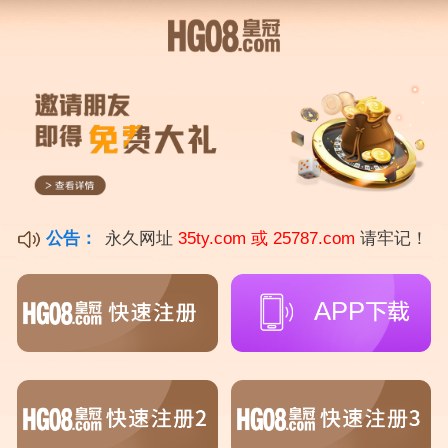
可以试玩pg电子的网站{PG电子爆奖视
频 31888.ME }
2024.09.14
0
318
PG电子游戏{PG电子爆奖视频
31888.ME }
2024.09.14
0
309
PG电子游戏麻将胡了2{PG电子爆奖视
频 31888.ME }
2024.09.14
0
315